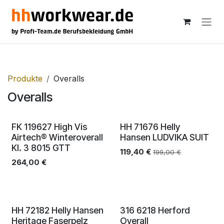
Zum Inhalt springen
Produkte
Overalls
Overalls
Auslaufmodell
FK 119627 High Vis
HH 71676 Helly
Airtech® Winteroverall
Hansen LUDVIKA SUIT
Kl. 3 8015 GTT
119,40
€
199,00
€
264,00
€
Neu!
HH 72182 Helly Hansen
316 6218 Herford
Heritage Faserpelz
Overall