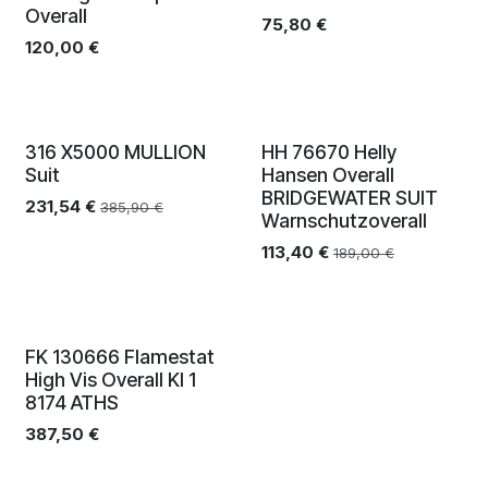
Overall
75,80
€
120,00
€
Ausverkauf
Ausverkauf
316 X5000 MULLION
HH 76670 Helly
Suit
Hansen Overall
BRIDGEWATER SUIT
231,54
€
385,90
€
Warnschutzoverall
113,40
€
189,00
€
Neu!
FK 130666 Flamestat
High Vis Overall Kl 1
8174 ATHS
387,50
€