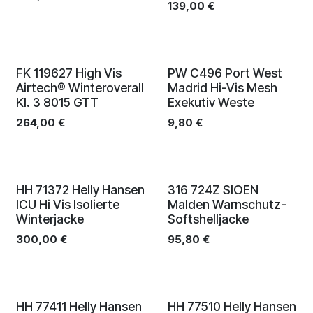
139,00
€
Neu!
FK 119627 High Vis
PW C496 Port West
Airtech® Winteroverall
Madrid Hi-Vis Mesh
Kl. 3 8015 GTT
Exekutiv Weste
264,00
€
9,80
€
Neu!
HH 71372 Helly Hansen
316 724Z SIOEN
ICU Hi Vis Isolierte
Malden Warnschutz-
Winterjacke
Softshelljacke
300,00
€
95,80
€
HH 77411 Helly Hansen
HH 77510 Helly Hansen