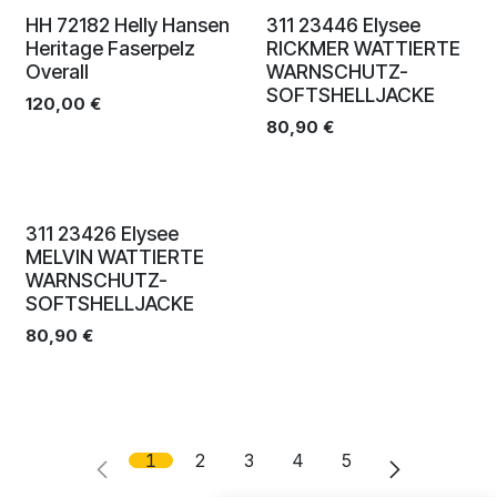
Neu!
HH 72182 Helly Hansen
311 23446 Elysee
Heritage Faserpelz
RICKMER WATTIERTE
Overall
WARNSCHUTZ-
SOFTSHELLJACKE
120,00
€
80,90
€
Neu!
311 23426 Elysee
MELVIN WATTIERTE
WARNSCHUTZ-
SOFTSHELLJACKE
80,90
€
1
2
3
4
5