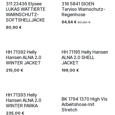
Neu!
Ausverkauf
311 23436 Elysee
316 5841 SIOEN
LUKAS WATTIERTE
Tarviso Warnschutz-
WARNSCHUTZ-
Regenhose
SOFTSHELLJACKE
64,64
€
80,80
€
80,90
€
HH 71392 Helly
HH 71195 Helly Hansen
Hansen ALNA 2.0
ALNA 2.0 SHELL
WINTER JACKET
JACKET
215,00
€
199,00
€
HH 71393 Helly
BK 1794 1370 High Vis
Hansen ALNA 2.0
Arbeitshose mit
WINTER PARKA
Stretch
235,00
€