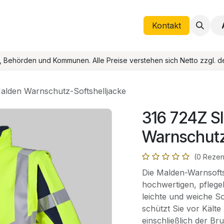
Helpdesk
Termin
Kontakt
Blog
Kontakt
), Behörden und Kommunen. Alle Preise verstehen sich Netto zzgl. d
lden Warnschutz-Softshelljacke
316 724Z S
Warnschutz
(0 Rezen
Die Malden-Warnsofts
hochwertigen, pflegel
leichte und weiche So
schützt Sie vor Kälte
einschließlich der Br