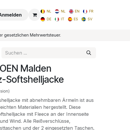
NL
NL
EN
FR
Anmelden
DE
IT
ES
SV
er gesetzlichen Mehrwertsteuer.
IOEN Malden
-Softshelljacke
sion)
helljacke mit abnehmbaren Ärmeln ist aus
eichten Materialien hergestellt. Diese
ftshelljacke mit Fleece an der Innenseite
 und Wind. Alle Reißverschlüsse,
usttaschen und der 2 eingesetzten Taschen,