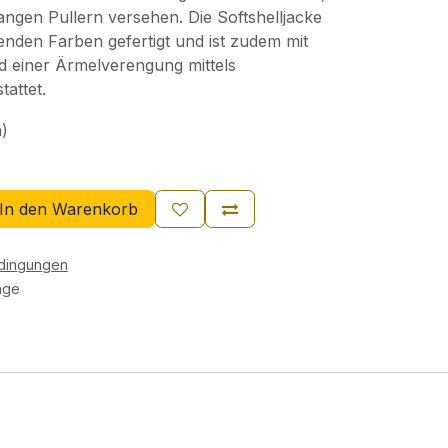
langen Pullern versehen. Die Softshelljacke
erenden Farben gefertigt und ist zudem mit
d einer Ärmelverengung mittels
tattet.
n)
In den Warenkorb
edingungen
age