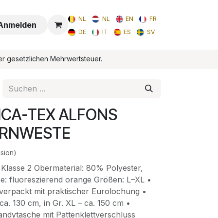
NL
NL
EN
FR
Anmelden
DE
IT
ES
SV
er gesetzlichen Mehrwertsteuer.
WICA-TEX ALFONS
ARNWESTE
sion)
lasse 2 Obermaterial: 80% Polyester,
: fluoreszierend orange Größen: L–XL •
 verpackt mit praktischer Eurolochung •
ca. 130 cm, in Gr. XL – ca. 150 cm •
andytasche mit Pattenklettverschluss