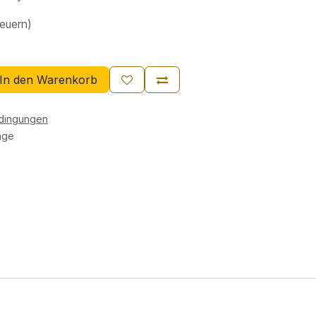
teuern)
In den Warenkorb
edingungen
age