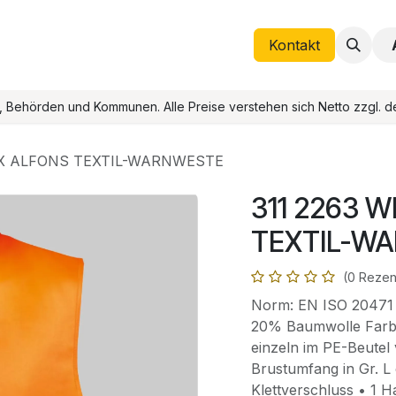
Helpdesk
Termin
Kontakt
Blog
Kontakt
), Behörden und Kommunen. Alle Preise verstehen sich Netto zzgl. d
TEX ALFONS TEXTIL-WARNWESTE
311 2263 
TEXTIL-W
(0 Rezen
Norm: EN ISO 20471 K
20% Baumwolle Farbe
einzeln im PE-Beutel
Brustumfang in Gr. L 
Klettverschluss • 1 H