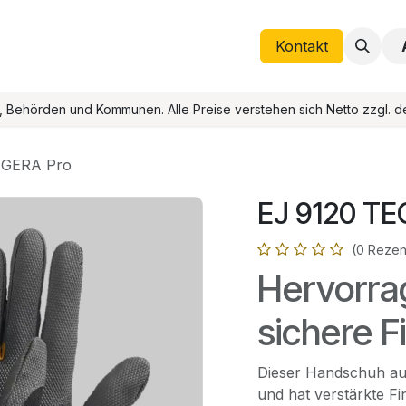
Helpdesk
Termin
Kontakt
Blog
Kontakt
), Behörden und Kommunen. Alle Preise verstehen sich Netto zzgl. d
EGERA Pro
EJ 9120 TE
(0 Rezen
Hervorra
sichere F
Dieser Handschuh aus
und hat verstärkte Fi