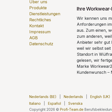
Über uns
Produkte
Ihre Workwear-
Dienstleistungen
Wir kennen uns mi
Rechtliches
Anforderungen im 
Kontakt
aus. Zum einen, we
Impressum
zum anderen, weil
AGB
Anbieter sehr gut 
Datenschutz
weil wir selbst s
Standort in Wülfrat
gelesen, wir ferti
Marke Workwear24
Kundenwunsch – 
Nederlands (BE)
|
Nederlands
|
English (UK)
Italiano
|
Español
|
Svenska
Copyright 2026 ©
Profi-Team.de
Berufsbekleidu