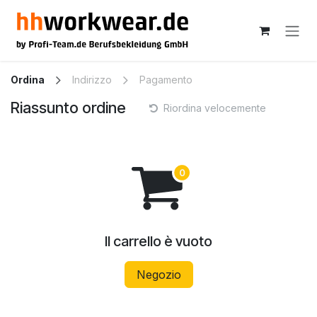
Passa al contenuto
Ordina
Indirizzo
Pagamento
Riassunto ordine
Riordina velocemente
Il carrello è vuoto
Negozio